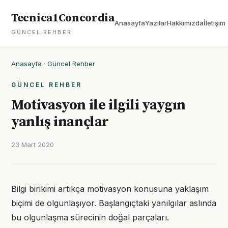
Tecnica1Concordia
Anasayfa
Yazılar
Hakkımızda
İletişim
GÜNCEL REHBER
Anasayfa
·
Güncel Rehber
GÜNCEL REHBER
Motivasyon ile ilgili yaygın
yanlış inançlar
23 Mart 2020
Bilgi birikimi artıkça motivasyon konusuna yaklaşım
biçimi de olgunlaşıyor. Başlangıçtaki yanılgılar aslında
bu olgunlaşma sürecinin doğal parçaları.