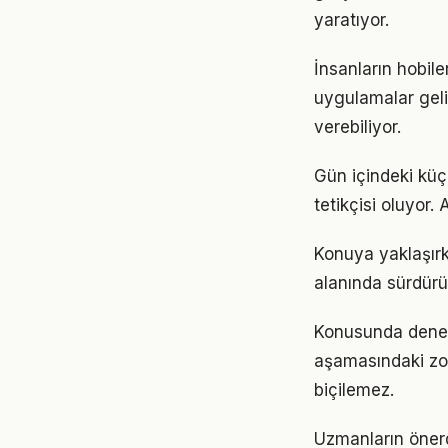
yaratıyor.
İnsanların hobile
uygulamalar geli
verebiliyor.
Gün içindeki küç
tetikçisi oluyor.
Konuya yaklaşırke
alanında sürdürül
Konusunda deneyiml
aşamasındaki zor
biçilemez.
Uzmanların önerdi