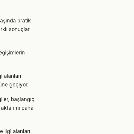
başında pratik
rklı sonuçlar
eğişimlerin
i alanları
nüne geçiyor.
giler, başlangıç
 aktarımı paha
 ilgi alanları