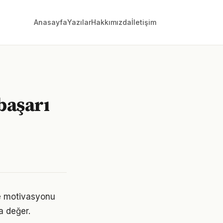
Anasayfa
Yazılar
Hakkımızda
İletişim
başarı
de motivasyonu
a değer.