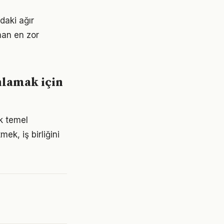
daki ağır
man en zor
nlamak için
ak temel
ek, iş birliğini