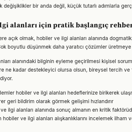
eğişiklikler bir anda değil, küçük tutarlı adımlarla gerç
lgi alanları için pratik başlangıç rehbe
lere açık olmak, hobiler ve ilgi alanları alanında dogmati
Çok boyutlu düşünmek daha yaratıcı çözümler üretmeye z
lanları alanındaki bilginin eyleme geçirilmesi kişisel soru
re ne kadar destekleyici olursa olsun, bireysel tercih ve 
iyor.
mler hobiler ve ilgi alanları hedeflerinize birikerek ula
irer geri bildirim olarak görmek gelişimi hızlandırır
er ve ilgi alanları alanında sonuç almanın en kritik faktörü
n hobiler ve ilgi alanları alışkanlıklarını incelemek ilham 