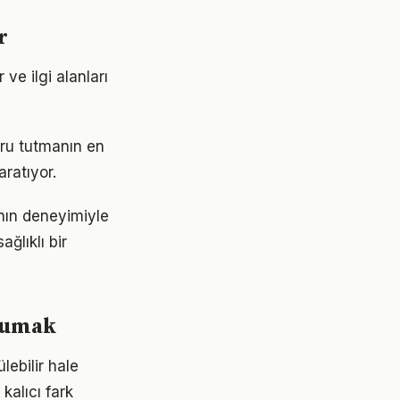
r
ve ilgi alanları
ğru tutmanın en
aratıyor.
ının deneyimiyle
ğlıklı bir
orumak
lebilir hale
kalıcı fark