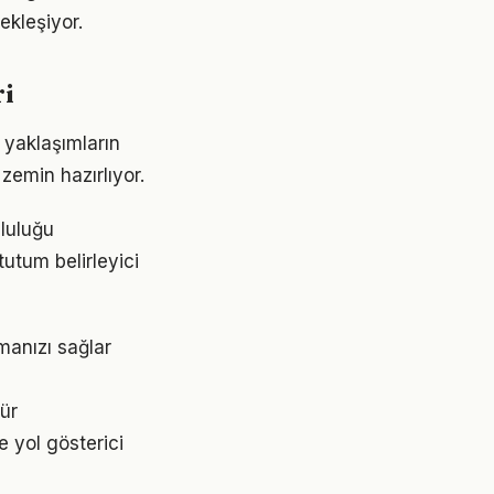
ekleşiyor.
ri
k yaklaşımların
emin hazırlıyor.
mluluğu
tutum belirleyici
şmanızı sağlar
dür
ve yol gösterici