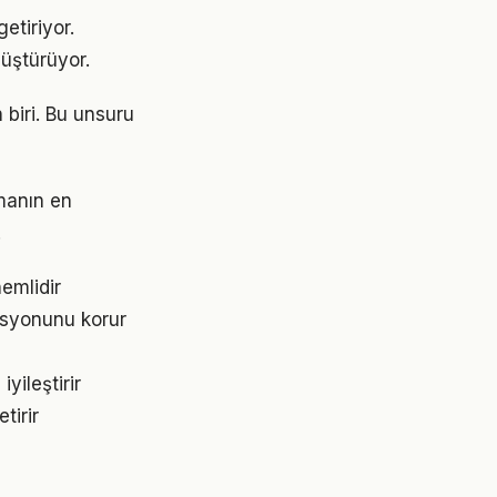
etiriyor.
üştürüyor.
 biri. Bu unsuru
rmanın en
.
nemlidir
asyonunu korur
yileştirir
tirir