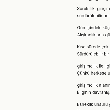
Süreklilik, giriş
sürdürülebilir ad
Gün içindeki küçü
Alışkanlıkların 
Kısa sürede çok ş
Sürdürülebilir b
girişimcilik ile i
Çünkü herkese u
girişimcilik alan
Bilginin davranı
Esneklik unsuru g