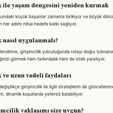
k ile yaşam dengesini yeniden kurmak
usundaki küçük başarılar zamanla birikiyor ve büyük dö
in her adımı nihai hedefe katkı sağlıyor.
k nasıl uygulanmalı?
lendirme, girişimcilik yolculuğunda rotayı doğru tutmanın
iğinizi görmek hem farkındalık hem de istek yaratıyor.
k ve uzun vadeli faydaları
eğiştikçe girişimcilik ile ilgili stratejilerin de güncellenm
ım, dinamik koşullarda yetersiz kalabiliyor.
imcilik yaklaşımı size uygun?