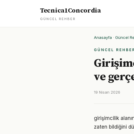
Tecnica1Concordia
GÜNCEL REHBER
Anasayfa
·
Güncel R
GÜNCEL REHBE
Girişimc
ve gerç
19 Nisan 2026
girişimcilik alan
zaten bildiğini d