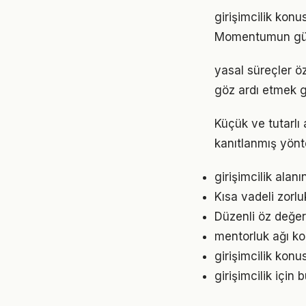
girişimcilik konu
Momentumun gücü
yasal süreçler öz
göz ardı etmek g
Küçük ve tutarlı
kanıtlanmış yönt
girişimcilik alan
Kısa vadeli zorl
Düzenli öz değer
mentorluk ağı ko
girişimcilik konu
girişimcilik içi