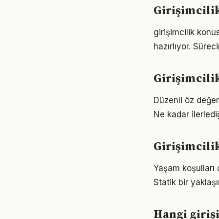
Girişimcili
girişimcilik kon
hazırlıyor. Sürec
Girişimcili
Düzenli öz değer
Ne kadar ilerled
Girişimcili
Yaşam koşulları d
Statik bir yaklaş
Hangi giriş