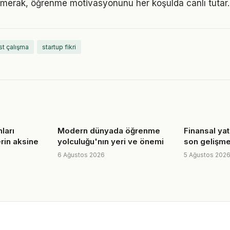
merak, öğrenme motivasyonunu her koşulda canlı tutar.
st çalışma
startup fikri
nları
Modern dünyada öğrenme
Finansal yat
erin aksine
yolculuğu'nın yeri ve önemi
son gelişmel
6 Ağustos 2026
5 Ağustos 202