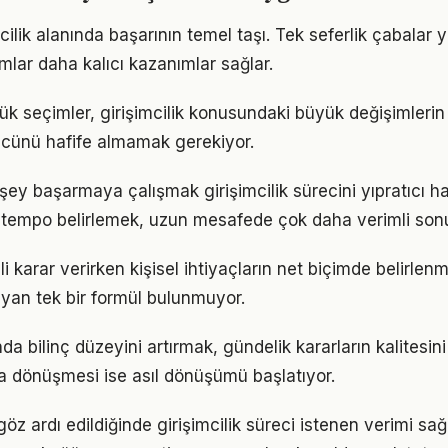
imcilik alanında başarının temel taşı. Tek seferlik çabalar 
ımlar daha kalıcı kazanımlar sağlar.
k seçimler, girişimcilik konusundaki büyük değişimlerin t
gücünü hafife almamak gerekiyor.
ey başarmaya çalışmak girişimcilik sürecini yıpratıcı hal
ir tempo belirlemek, uzun mesafede çok daha verimli son
lgili karar verirken kişisel ihtiyaçların net biçimde belirlen
yan tek bir formül bulunmuyor.
ında bilinç düzeyini artırmak, gündelik kararların kalitesini
şa dönüşmesi ise asıl dönüşümü başlatıyor.
öz ardı edildiğinde girişimcilik süreci istenen verimi sağ