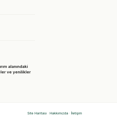
ırım alanındaki
er ve yenilikler
6
Site Haritası
·
Hakkımızda
·
İletişim