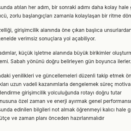
sunda atılan her adım, bir sonraki adımı daha kolay hale g
, zorlu başlangıçları zamanla kolaylaşan bir ritme dön
elliği, girişimcilik alanında öne çıkan başlıca unsurlardan
enelde verimsiz sonuçlara yol açabiliyor.
 adımlar, küçük işletme alanında büyük birikimler oluştu
emi. Sabah yönünü doğru belirleyen gün boyunca ilerler
ındaki yenilikleri ve güncellemeleri düzenli takip etmek ö
ukları uzun vadeli kazanımlarla dengelemek süreç motiv
lendirme girişimcilik yolculuğunda rotayı doğru tutar
nusuna özel zaman ve enerji ayırmak genel performansı i
sunda edinilen bilgileri not almak öğrenmeyi kalıcı hale ge
n bütçe ve zaman planı önceden hazırlanmalıdır